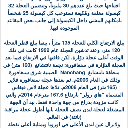
افتتاحها حيث بلغ عددهم 30 مليوناً، وتتضمن العجلة 32
كبسولة مغلقة ومُكيفة تستوعب كل كبسولة 25 شخصاً
بامكانهم المشي داخل الكبسولة إلى جانب بعض المقاعد
الموجودة فيها.
يبلغ الارتفاع الكلي للعجلة 135 متراً ، بينما يبلغ قطر العجلة
120 متر، وعند تدشين العجلة عام 1999 كانت في ذلك
الوقت أعلى عجلة دوّارة، لكن فاقتها في الارتفاع فيما بعد
العجلة الدوّارة في سنغافورة: نجمة نانتشانغ (160 متر) في
منطقة نانتشانغ Nanchang الصينية شرق سنغافورة
وذلك في العام 2006م. ثم بعدها عجلة سنغافورة فلاير
(165متر) في العام 2008م. تلاها عجلة لاس فيغاس
المسماة "هاي رولر" بارتفاع 167.6 مترعام 2014م والتي
كانت مزودة بذراع من جهة واحدة فقط. بيد أن الجهة
المشغلة لعجلة لندن تصف العجلة بانها أطول عجلة مراقبة
(ناتئة) في العالم.
ولاتزال عين لندن الأعلى في اوروبا وبمثابة أعلى نقطة