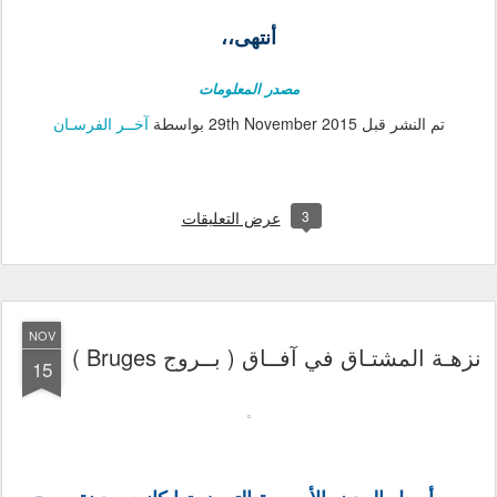
أنتهى،،
مصدر المعلومات
تم النشر قبل
29th November 2015
بواسطة
آخــر الفرسـان
3
عرض التعليقات
NOV
نزهـة المشتـاق في آفــاق ( بــروج Bruges )
15