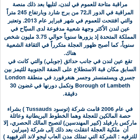
مراقبة متاحة للعموم في لندن، لتليها بعد ذلك منصة
المراقبة في الدور الـ72 من برج شارد وبارتفاع 245 متراً
والتي افتتحت للعموم في شهر فبراير عام 2013. وتعتبر
عين لندن الأكثر وجهة شعبية مدفوعة لدى السيّاح في
المملكة المتحدة إذ يزورها سنوياً حوالي 3.75 مليون شخص
سنوياً، كما أصبح ظهور العجلة متكرراً في الثقافة الشعبية
هناك.
تقع عين لندن في جانب حدائق (جوبلي) والتي كانت في
السابق مكان قبة الاستطلاع على الضفة الجنوبية للثيمز بين
جسري ويستمنستر وجسر هنغرفورد في منطقة London
Borough of Lambeth وتكمل دورنها في غضون 30
دقيقة.
في عام 2006 قامت شركة (توسود Tussauds ) بشراء
حصة المالكين للعجلة وهما الخطوط البريطانية وعائلة
ماركس بارفيلد (كبير المهندسين) لتصبح المالك الحصري، إلا
أن ملكية العجلة انتقلت بعد ذلك إلى شركة (ميرلين
للترفيه : الشركة التي تمتلك مدن العاب ليجو لاند الترفيهية )