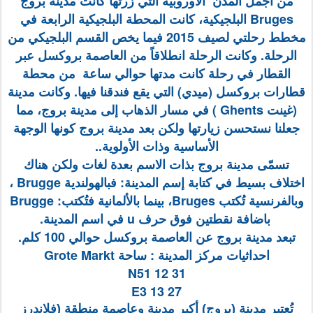
من أجمل المدن الأوروبية التي زرتها كانت مدينة بروج
Bruges البلجيكية، كانت المحطة البلجيكية الرابعة في
مخطط رحلتي لصيف 2015 فيما يخص القسم البلجيكي من
الرحلة. وكانت الرحلة انطلاقاً من العاصمة بروكسل عبر
القطار في رحلة كانت مدتها حوالي ساعة من محطة
قطارات بروكسل (ميدي) التي يقع فندقنا فيها. وكانت مدينة
(غينت Ghents ) في مسار الذهاب إلى مدينة بروج، مما
جعلنا نستحسن زيارتها ولكن بعد مدينة بروج كونها الوجهة
الأساسية وذات الأولوية..
تسمّى مدينة بروج بذات الاسم بعدة لغات ولكن هناك
اختلاف بسيط في كتابة إسم المدينة: فبالهولندية Brugge ،
وبالفرنسية تُكتب Bruges، بينما بالألمانية فتُكتب: Brugge
باضافة نقطتين فوق حرف u في اسم المدينة.
تبعد مدينة بروج عن العاصمة بروكسل حوالي 100 كلم.
احداثيات مركز المدينة : ساحة Grote Markt
N51 12 31
E3 13 27
تُعتبر مدينة (بروج) أكبر مدينة وعاصمة منطقة (فلاندرز