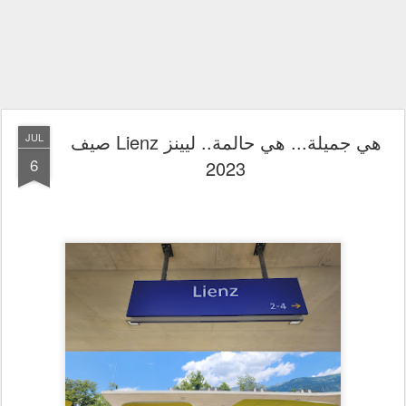
هي جميلة... هي حالمة.. ليينز Lienz صيف
JUL
6
2023