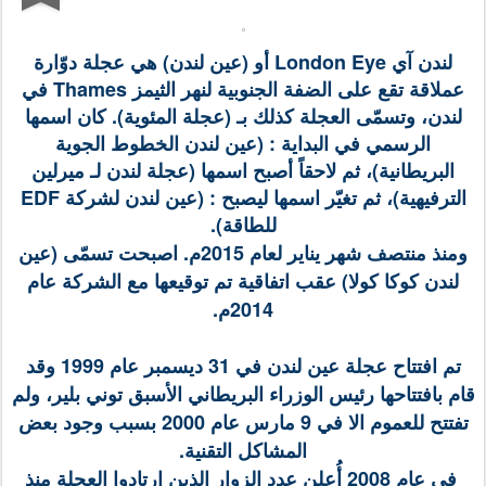
لندن آي London Eye أو (عين لندن) هي عجلة دوّارة
عملاقة تقع على الضفة الجنوبية لنهر الثيمز Thames في
لندن، وتسمّى العجلة كذلك بـ (عجلة المئوية). كان اسمها
الرسمي في البداية : (عين لندن الخطوط الجوية
البريطانية)، ثم لاحقاً أصبح اسمها (عجلة لندن لـ ميرلين
الترفيهية)، ثم تغيّر اسمها ليصبح : (عين لندن لشركة EDF
للطاقة)
.
ومنذ منتصف شهر يناير لعام 2015م. اصبحت تسمّى (عين
لندن كوكا كولا) عقب اتفاقية تم توقيعها مع الشركة عام
2014م.
تم افتتاح عجلة عين لندن في 31 ديسمبر عام 1999 وقد
قام بافتتاحها رئيس الوزراء البريطاني الأسبق توني بلير، ولم
تفتتح للعموم الا في 9 مارس عام 2000 بسبب وجود بعض
المشاكل التقنية.
في عام 2008 أُعلن عدد الزوار الذين ارتادوا العجلة منذ