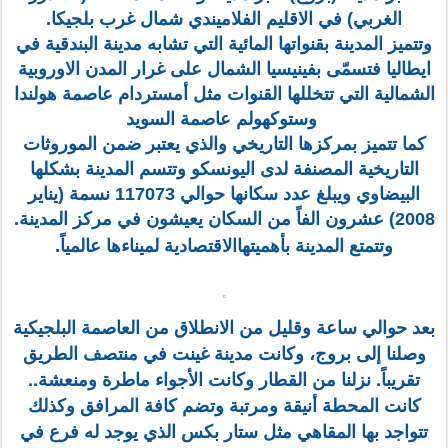
الغربي) في الاقليم الفلاميندي شمال غرب بلجيكا.
وتتميز المدينة بقنواتها المائية التي تشابه مدينة البندقية في
ايطاليا فتسمّى بفينيسيا الشمال على غرار المدن الاوروبية
الشمالية التي تتخللها القنوات مثل أمستردام عاصمة هولندا
وستوكهولم عاصمة السويد
كما تتميز بمركزها التاريخي والذي يعتبر ضمن الموروثات
التاريخية المصنفة لدى اليونسكو وتتسم المدينة بشكلها
البيضاوي ويبلغ عدد سكانها حوالي 117073 نسمة (يناير
2008) عشرون الفاً من السكان يعيشون في مركز المدينة.
وتتمتع المدينة بأهميتهاالاقتصادية لميناءها عالمياً.
بعد حوالي ساعة وقليل من الانطلاق من العاصمة البلجيكية
وصلنا إلى بروج، وكانت مدينة غينت في منتصف الطريق
تقريباً. نزلنا من القطار وكانت الأجواء ماطرة ومنعشة..
كانت المحطة أنيقة ومرتبة وتضم كافة المرافق وكذلك
تتواجد بها المقاهي مثل ستار بكس الذي يوجد له فرع في