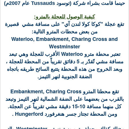
حينما قامت بشراء شركة (توسود Tussauds عام 2007م)
كيفية الوصول للعجلة بالمترو:
تقع عجلة "كوكا كولا لندن آي" على مسافة مشي قصيرة
من بعض محطات المترو التالية:
Waterloo, Embankment, Charing Cross and
Westminster
تعتبر محطة مترو Waterloo الأقرب للعجلة وهي تبعد
مسافة مشي تّقدّر بـ 5 دقائق تقريباً من المحطة للعجلة ،
وبعد الخروج من هذه المحطة يتتبع السائح طريقه باتجاه
الضفة الجنوبية لنهر الثيمز.
تقع محطتا المترو Embankment, Charing Cross
بالقرب من بعضهما على الضفة الشمالية لنهر الثيمز وتبعد
كل منهما مسافة 10-15 دقيقة مشي تقريباً عن العجلة.
ومن المحطة تجتاز جسر هنغرفورد Hungerford .
وهناك كذلك محطة مترو وستمنستر Westminster والتي