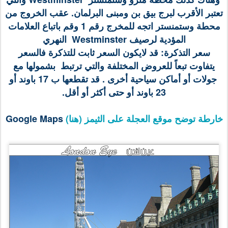
تعتبر الأقرب لبرج بيق بن ومبنى البرلمان. عقب الخروج من
محطة وستمنستر اتجه للمخرج رقم 1 وقم باتباع العلامات
المؤدية لرصيف Westminster النهري
سعر التذكرة: قد لايكون السعر ثابت للتذكرة فالسعر
يتفاوت تبعاً للعروض المختلفة والتي ترتبط بشمولها مع
جولات أو أماكن سياحية أخرى . قد تقطعها ب 17 باوند أو
23 باوند أو حتى أكثر أو أقل.
خارطة توضح موقع العجلة على الثيمز (هنا)
Google Maps