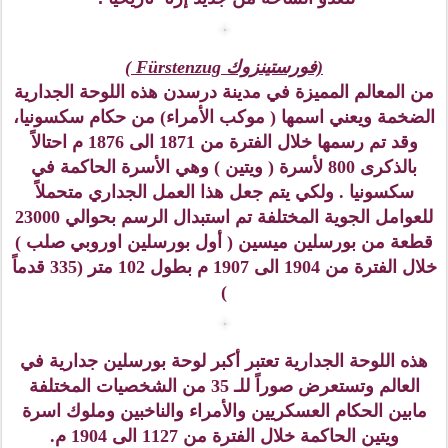
لقطة جانبية من قلعة زوينغر ويظهر الخندق المائي الذي
تقع عليه