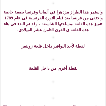
درسدنDresdenهي عاصمة ولاية ساكسونيا في شرق
ألمانيا. يبلغ عدد سكانها نحو نصف مليون نسمة.
قامت قوات التحالف بقصفها بشكل مكثف في الحرب
العالمية الثانية. قدرت الخسائر البشرية من القوات الألمانية
آنذاك ب 350000 مدني، ثم جاء في تقرير رسمي نشر عام
2010 بعد خمس سنوات من البحث وخلص إلى أنه كان هناك
ما يصل إلى 25،000 قتيل في قصف المدينة من قوات
الحلفاء.
عدد السكان:503.605 ( طبقا لتعداد أكتوبر 2006).
- تنتشر في دريسدن حركة متطرفة ضد انتشارالاسلام في
اوروبا تدعى بيغيدا وتعتبر دريسدن مقر الجماعة ، ولكن
معظم الشعب الألماني يقاوم نشاطهم
وأعمالهم
(Wikipedia)