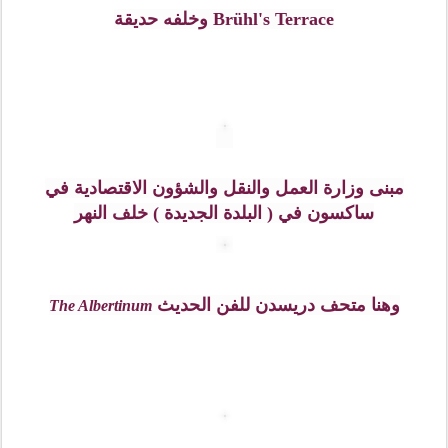
وفي قلب ساحة Theaterplatz يوجد تمثال للفارس الملك (