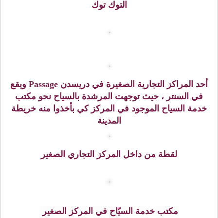
قلعة ( زوينغر Zwinger ) ، تقع هذه القلعة الفريدة في
مدينة دريسدن عاصمة ولاية سكسونيا ، وهي تابعة لمحكمة
درسدن إبان عهد سكسونيا، كانت تستخدم كمعرض وساحة
احتفالات وبيتاً محمياً للبرتقال غيره من الفواكه الأخرى. وفي
اللغة الألمانية الحديثة تعني (زوينغر ) بيت الكلب. غير أن
اصل التسمية لهذه القلعة يعود إلى العصور الوسطى في
زمن اللغة الألمانية القديمة.
وتعتبر قلعة زوينغر حصناً أو مبنى دفاعياً تم بناءه بين
الأسوار الداخلية والخارجية للمدينة غير أن هذه القلعة لم
تستخدم لهذا الغرض أساساً .