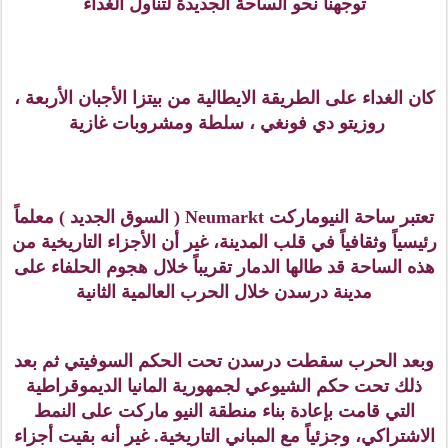
هذا المبنى اسمه المحكمة العليا الأقليمية لدريسدن وتعتبر
المحكمة الكبرى لسكسونيا. هذه الساحة التي تقع عليها
المحكمة اسمها ساحة القلعة
Schloßplatz
نسبة لقلعة
دريسدن والتي كانت مقر الاقامة الملكي للناخبين لملوك
سكسونيا ومقراً لملوك سكسونيا، وبالرغم من ان المباني
هنا والتي تعود إلى القرن الخامس عشر الميلادي قد دمرت
خلال الحرب العالمية الثانية إلا وأنه تم إعادة بناءها وترميمها
لتغدو الساحة من جديد إرثا ً تاريخياً .
(فورستينزوك Fürstenzug )
من المعالم المميزة في مدينة درسدن هذه اللوحة الجدارية
الضخمة ويعني اسمها ( موكب الأمراء) من حكام سكسونيا،
وقد تم رسمها خلال الفترة من 1871 الى 1876 م احتالاً
بالذكرى 800 لأسرة ( ويتين ) وهي الأسرة الحاكمة في
سكسونيا . ولكي يتم جعل هذا العمل الجداري متحملاً
للعوامل الجوية المختلفة تم استبدال الرسم بحوالي 23000
قطعة من بورسلين ميسين ( أول بورسلين اوروبي صلب )