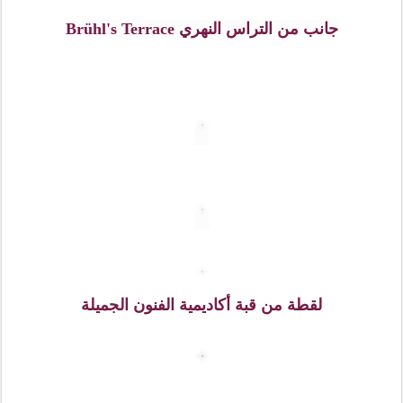
يوهان )الذي حكم سكسونيا من عام 1854 حتى عام 1873
وهو تمثال مصنوع من البرونز صممه المهندس يوهانز
شيلينغ وتم انشاءه في عام 1889
وهنا إلى اليمين حيث سنتجه إلى البلدة القديمة ، والتي تضم
القلعة وبعض الساحات والممرات السياحية وجملة من
الكنائس ومعارض ومتاحف للفن