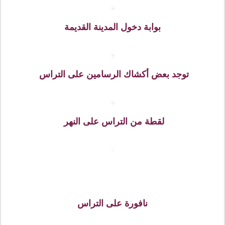
لقطة لبعض الأبنية التي تشكل اللمحة البانورامية للشريط
النهري ( نهر إلبــا Elbe ) من جهة البلدة القديمة. وفي
الصورة أعلاه تظهران قلعة دريسدن والكنيسة الكاثوليكية.