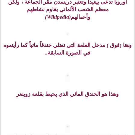
ومروراً بدار الأوبرا وقلعة زوينغر ( سيرد ذكرهما بعد قليل )
توقفت الحافلة خلف القلعة.