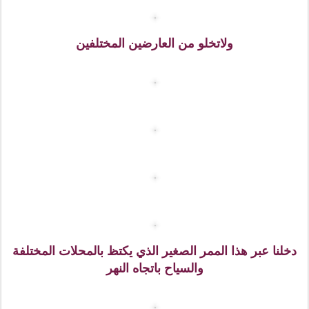
واستمر هذا الطراز مزدهرا في ألمانيا وفرنسا بصفة خاصة
واختفى من فرنسا بعد قيام الثورة الفرنسية في عام 1789.
تتميز هذه القلعة بمساحتها الشاسعة ، وقد تم البدء في بناء
هذه القلعة ي القرن الثامن عشر الميلادي.