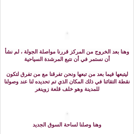
يتميز طابع البناء لهذه القلعة بأسلوب "الروكوكو"المعماري (
المحاري ) : الركوكو كلمة معناها الصدفة أو المحارة غير
المنتظمة الشكل ذات الخطوط المنحنية والتي استمدت منها
زخارف في تلك الفترة ويعتبر من فن التزين الداخلي. ظهر
هذا الطراز من الفن في القرن الثامن عشر ويعد امتدادا
للباروك ولكن بمقاييس جمالية تتسم بالسلاسة والرقة.