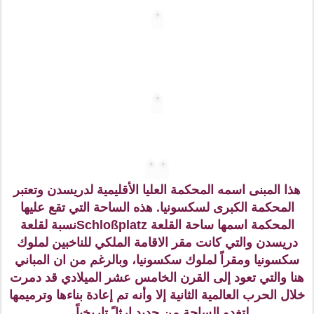
وهذا هو الخندق المائي الذي يحيط بقلعة زوينغر