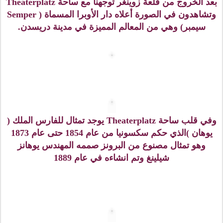
وهنا (فوق ) مدخل القلعة التي تعتلي خندقاً مائياً كما رأيتموه
في الصورة السابقة..