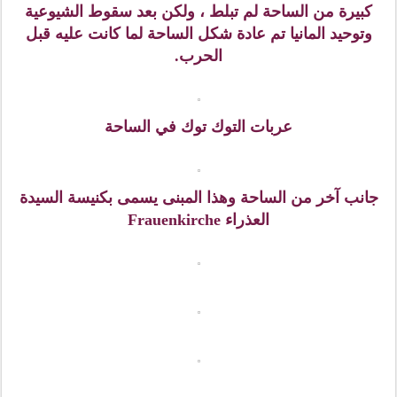
خلال الفترة من 1904 الى 1907 م بطول 102 متر (335 قدماً
)
هذه اللوحة الجدارية تعتبر أكبر لوحة بورسلين جدارية في
العالم وتستعرض صوراً للـ 35 من الشخصيات المختلفة
مابين الحكام العسكريين والأمراء والناخبين وملوك اسرة
ويتين الحاكمة خلال الفترة من 1127 الى 1904 م.
توجد لوحة فورستينزوك على الجدار الخارجي لساحة
اسطبلات قلعة درسدن