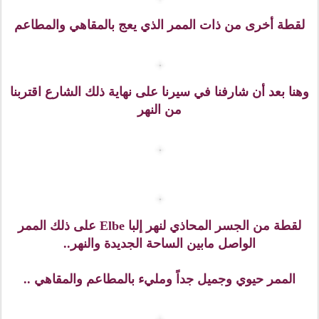
لقطة لأحد النوافير داخل قلعة زوينغر