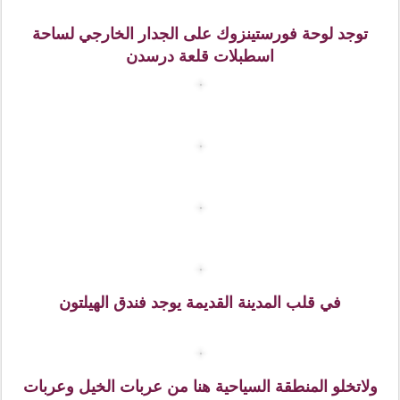
وهنا لحظة الدخول لقلعة زوينغر وهي قلعة قديمة تتسم
بمساحتها الكبيرة ومسطحاتها الخضراء ونوافيرها الجميلة
وفي أركانها أجنحة تستخدم كمعارض للصور ومتحف.