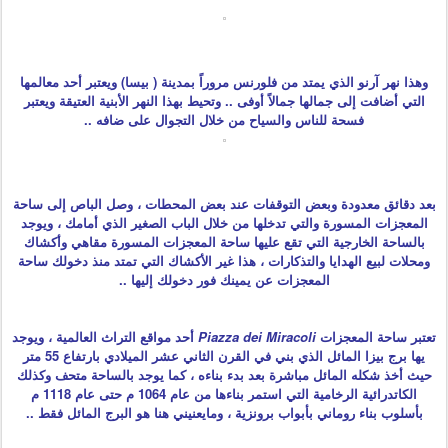
وهذا نهر آرنو الذي يمتد من فلورنس مروراً بمدينة ( بيسا) ويعتبر أحد معالمها
التي أضافت إلى جمالها جمالاً أوفى .. وتحيط بهذا النهر الأبنية العتيقة ويعتبر
فسحة للناس والسياح من خلال التجوال على ضافه ..
بعد دقائق معدودة وبعض التوقفات عند بعض المحطات ، وصل الباص إلى ساحة
المعجزات المسورة والتي تدخلها من خلال الباب الصغير الذي أمامك ، ويوجد
بالساحة الخارجية التي تقع عليها ساحة المعجزات المسورة مقاهي وأكشاك
ومحلات لبيع الهدايا والتذكارات ، هذا غير الأكشاك التي تمتد منذ دخولك ساحة
المعجزات عن يمينك فور دخولك إليها ..
تعتبر ساحة المعجزات
Piazza dei Miracoli
أحد مواقع التراث العالمية ، ويوجد
يها برج بيزا المائل الذي بني في القرن الثاني عشر الميلادي بارتفاع 55 متر
حيث أخذ شكله المائل مباشرة بعد بدء بناءه ، كما يوجد بالساحة متحف وكذلك
الكاتدرائية الرخامية التي استمر بناءها من عام 1064 م حتى عام 1118 م
بأسلوب بناء روماني بأبواب برونزية ، ومايعنيني هنا هو البرج المائل فقط ..