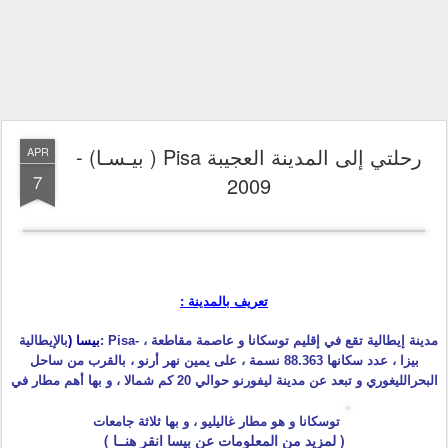
رحلتي إلى المدينة العجيبة Pisa ( بيـسـا) -
APR
7
2009
تعريف بالمدينة :
إيطالية
توسكانا
مقاطعة
بالإيطالية
: Pisa- ، مدينة
تقع في إقليم
و عاصمة
بيسا (
بيزا
نهر أرنو
، عدد سكانها 88.363 نسمة ، على يمين
، بالقرب من ساحل
البحرالليغوري
ليفورنو
و تبعد عن مدينة
حوالي 20 كم شمالا ، و بها أهم مطار في
توسكانا و هو مطار غاليليو ، و بها ثلاثة جامعات
( لمزيد من المعلومات عن بيسا انقر هنــا )