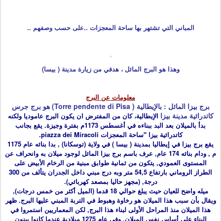
المباني التي تشتهر بها ساحة المعجزات ..على حسب وصفهم ..
وهذا هو البرج المائل ، هدفي من زيارة مدينة ( بيسا)
معلومات عن البرج
برج بيزا المائل : بالإيطالية ( Torre pendente di Pisa) هو برج جرس
كاتدرائية مدينة
بيزا
الإيطالية، كان من المفترض ان يكون البرج عاموديا ولكنه
بدأ بالميلان بعد البد ببناءه في أغسطس 1173م بفترة وجيزة. يقع بجانب
كاتدرائية بيزا "ساحة المعجزات piazza dei Miracoli.
يقع برج بيزا في إيطاليا بمدينة ( بيسا ) في ولاية (توسكانا) , بدا بنائه عام 1175
م , ودام بنائه 174 عام, عرف باسم برج بيزا المائل لوجود ميلان به وانحراف عن
المستوى العمودي, يتكون من ثمانية طوابق مبنية من الرخام الأبيض على
الطراز الروماني بارتفاع 54,5 متر وبه درج مبني داخل الجدران يتألف من 300
درجة, (مجهز حاليا بمصعد كهربائي).
ميله واضح للعيان حيث يبلغ حوالي 18 قدما (الميل أكثر من خمس درجات),
ويقال بأن سبب هذا الميلان هو رخاوة وهبوط في التربة المبني عليها البرج. ظهر
هذا الميلان منذ المراحل الأولى لبناء هذا البرج, لكن المعماريين استمروا في
البناء على أساس نفس الميلان, وفي عام 1275 ميلادية عندما كانوا يبنون