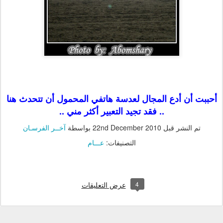
أحببت أن أدع المجال لعدسة هاتفي المحمول أن تتحدث هنا
.. فقد تجيد التعبير أكثر مني ..
تم النشر قبل
22nd December 2010
بواسطة
آخــر الفرسـان
التصنيفات:
عـــام
4
عرض التعليقات