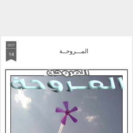
OCT
المـــروحــة
14