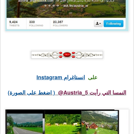
على
انستاغرام Instagram
النمسا التي رأيت Austria_5@
( اضغط على الصورة)