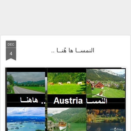
DEC
النمســا ها هُنــا ..
4