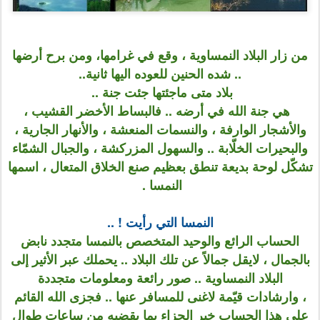
من زار البلاد النمساوية ، وقع في غرامها، ومن برح أرضها
.. شده الحنين للعوده اليها ثانية..
بلاد متى ماجئتها جئت جنة ..
هي جنة الله في أرضه .. فالبساط الأخضر القشيب ،
والأشجار الوارفة ، والنسمات المنعشة ، والأنهار الجارية ،
والبحيرات الخلّابة .. والسهول المزركشة ، والجبال الشمّاء
تشكّل لوحة بديعة تنطق بعظيم صنع الخلاق المتعال ، اسمها
النمسا .
النمسا التي رأيت ! ..
الحساب الرائع والوحيد المتخصص بالنمسا متجدد نابض
بالجمال ، لايقل جمالاً عن تلك البلاد .. يحملك عبر الأثير إلى
البلاد النمساوية .. صور رائعة ومعلومات متجددة
، وارشادات قيّمة لاغنى للمسافر عنها .. فجزى الله القائم
على هذا الحساب خير الجزاء بما يقضيه من ساعات طوال