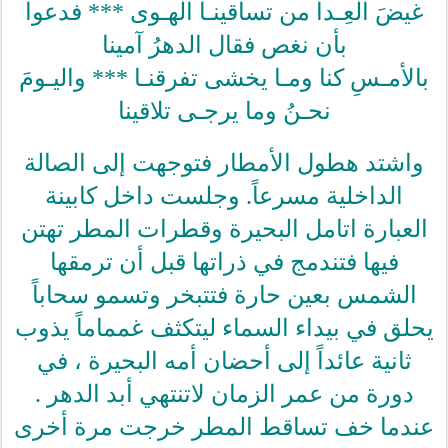
غيضَ العِـدا من تساقينـا الهـوى *** فدعوا
بأن نغص فقال الدهرُ آمينا
بالأمـسِ كنا ومـا يخشى تفرقنـا *** واليـومَ
نحـنُ وما يرجـى تلاقينا
واشتد هطول الأمطار فتوجهت إلى الصالة
الداخلية مسرعاً. وجلست داخل كابينة
العبارة اتامل البحيرة وقطرات المطر تهتن
فيها فتندمج في ذراتها قبل أن ترمقها
الشمس بعين حارة فتتبخر وتسمو سحاباً
يحلق في بيداء السماء ليتكثف غمماماً يذوب
ثانية عائداً إلى أحضان أمه البحيرة ، في
دورة من عمر الزمان لاتنتهي أبد الدهر .
عندما خف تساقط المطر خرجت مرة أخرى