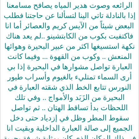
الرائعه وصوت هدير المياه يصافح مسامعنا
إذا بالنادلة تاتي الينا لتسألنا عن حاجتنا فطلب
البعض شيئاً من الآيس كريم والعصائر أما انا
فاكتفيت بكوب من الكابتشينو ..لم يعد هناك
نكهة استسيغها اكثر من عبير البحيرة وهوائها
المنعش .. وكوب من القهوة ... وفيما كانت
العبارة تواصل مشوارها في البحيرة إذا بي
أرى السماء تمتليء بالغيوم وأسراب طيور
النورس تتابع الخط الذي شقته العبارة في
البحيرة من الزَبَد والأمواج .. وفي تلك
اللحظات بدأ تساقط الهتان .. ثم تواصل
سقوط المطر وظل في إزدياد حتى دخل
الجميع إلى صالة العبارة الداخلية وبقيت انا
في ذلك المكان الذي كان بمثابة شرفة بحرية