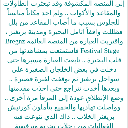
إلى المنصه المكشوفة وقد تبعثرت الطاولات
والمقاعد والأكواب .. ولم اجد مكاناً مناسباً
للجلوس بسبب ما أصاب المقاعد من بلل
فظللت واقفاً اتامل البحيرة ومدينة بريغنز ،
واقتربت العبارة من المنصة العائمة Bregnz
Festival Stage فاستمتعت بمشاهدتها من
قلب البحيرة .. تابعت العبارة مسيرها حتى
دخلت في بعض الخلجان الصغيرة على
سواحل بريغنز ثم توقفت لفترة قصيرة ..
وبعدها أخذت تتراجع حتى اخذت مقدمتها
وضع الإنطلاقِ عودة إلى المرفأ مرة أخرى ..
وواصلت تهاديها والجميع يتأملون كورنيش
بريغنز الخلاب .. ذاك الذي تنوعت فيه
الفعاليات من رحلات بحرية وترفيهية