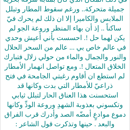
جميلة متحركة.. ورغم سقوط المطار وتبلل
الملابس والكاميرا إلا ان ذلك لم يحرك فيّ
ساكناً .. إذ أن بهاء المنظر وروعة الجو لم
يكن لهما حل !. احسست بأني أعيش وحدي
في عالم خاص بي ... عالم من السحر الحلال
والنور والجمال والماء من حولي زلال فتبارك
الخلاق المتعال !. ومع تواصل انهمار الأمطار
لم استطع ان أقاوم رغبتي الجامحة في فتح
ذراعيّ للأمطار التي بدت وكانها قد
استحسنت هذا العناق الحار لتبلل ثيابي
وتكسوني بعذوبة الشهدِ وروعة الودِّ وكانها
دموع موادعٍ أمضّه الصد وأدرك قرب الفراق
والبعد . حينها وتذكرت قول الشاعر :